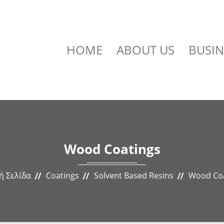
HOME
ABOUT US
BUSIN
Wood Coatings
ή Σελίδα
Coatings
Solvent Based Resins
Wood Coa